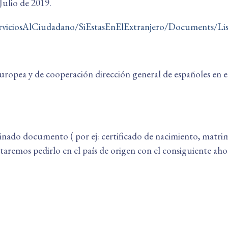
Julio de 2019.
s/ServiciosAlCiudadano/SiEstasEnElExtranjero/Document
uropea y de cooperación dirección general de españoles en el
ado documento ( por ej: certificado de nacimiento, matrimoni
taremos pedirlo en el país de origen con el consiguiente aho